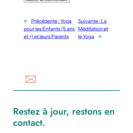
←
Précédente :
Yoga
Suivante :
La
pour les Enfants (5 ans
Méditation et
et +) et leurs Parents
le Yoga
→
Restez à jour, restons en
contact.