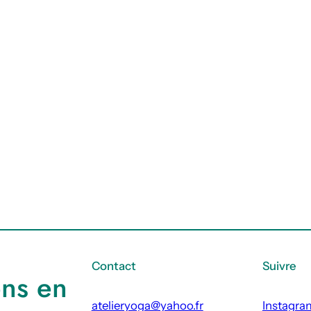
Contact
Suivre
ons en
atelieryoga@yahoo.fr
Instagra