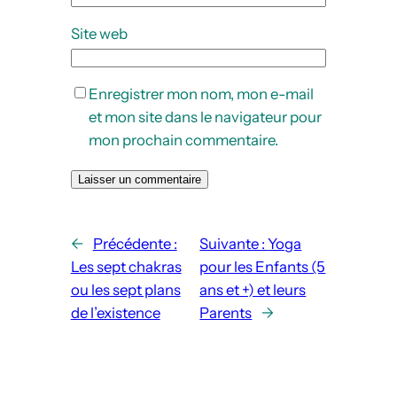
Site web
Enregistrer mon nom, mon e-mail
et mon site dans le navigateur pour
mon prochain commentaire.
←
Précédente :
Suivante :
Yoga
Les sept chakras
pour les Enfants (5
ou les sept plans
ans et +) et leurs
de l’existence
Parents
→