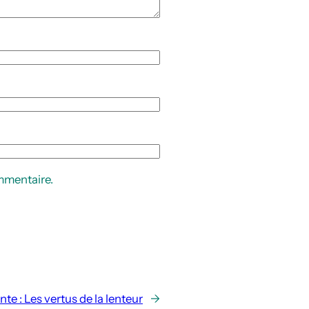
mmentaire.
nte :
Les vertus de la lenteur
→