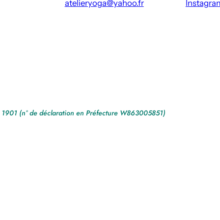
atelieryoga@yahoo.fr
Instagra
de 1901 (n° de déclaration en Préfecture W863005851)