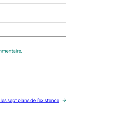
mmentaire.
les sept plans de l’existence
→