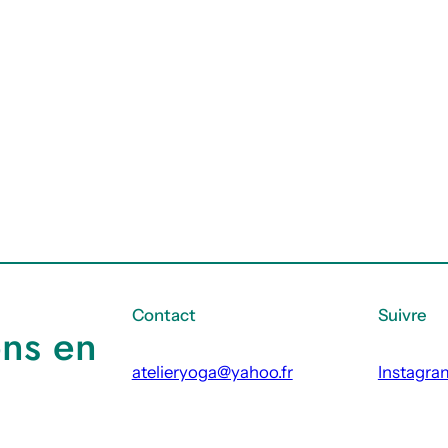
Contact
Suivre
ons en
atelieryoga@yahoo.fr
Instagra